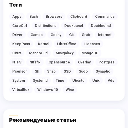
Теги
Apps
Bash
Browsers
Clipboard
Commands
CoreCtrl
Distributions
Dockpanel
Doublecmd
Driver
Games
Geany
Git
Grub
Internet
KeepPass
Kernel
LibreOffice
Licenses
Linux
MangoHud
Minigalaxy
MongoDB
NTFS
Ntfsfix
Opensource
Overlay
Postgres
Psensor
Sh
Snap
SSD
Sudo
Synaptic
System
Systemd
Time
Ubuntu
Unix
Vds
VirtualBox
Windows 10
Wine
Рекомендуемые статьи