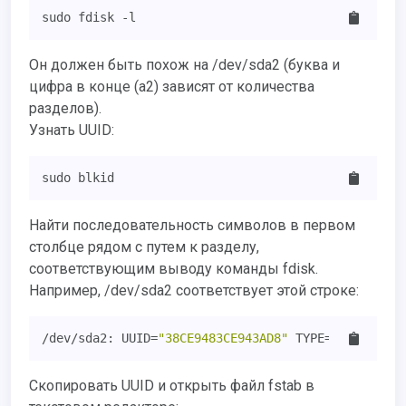
sudo fdisk -l
Он должен быть похож на /dev/sda2 (буква и
цифра в конце (a2) зависят от количества
разделов).
Узнать UUID:
sudo blkid
Найти последовательность символов в первом
столбце рядом с путем к разделу,
соответствующим выводу команды fdisk.
Например, /dev/sda2 соответствует этой строке:
/dev/sda2: UUID=
"38CE9483CE943AD8"
 TYPE=
"ntfs"
Скопировать UUID и открыть файл fstab в