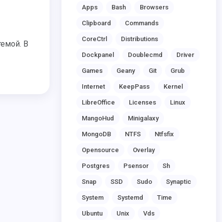
Apps
Bash
Browsers
Clipboard
Commands
CoreCtrl
Distributions
Dockpanel
Doublecmd
Driver
Games
Geany
Git
Grub
Internet
KeepPass
Kernel
LibreOffice
Licenses
Linux
MangoHud
Minigalaxy
MongoDB
NTFS
Ntfsfix
Opensource
Overlay
Postgres
Psensor
Sh
Snap
SSD
Sudo
Synaptic
System
Systemd
Time
Ubuntu
Unix
Vds