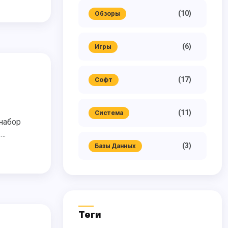
(10)
Обзоры
(6)
Игры
(17)
Софт
(11)
Система
 …
(3)
Базы Данных
Теги