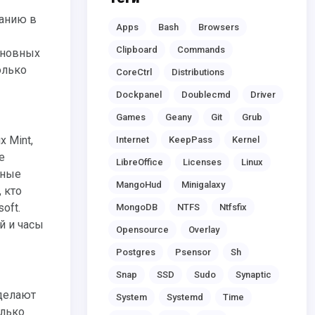
Apps
Bash
Browsers
Clipboard
Commands
сновных
олько
CoreCtrl
Distributions
Dockpanel
Doublecmd
Driver
Games
Geany
Git
Grub
Internet
KeepPass
Kernel
е
LibreOffice
Licenses
Linux
сные
MangoHud
Minigalaxy
 кто
oft.
MongoDB
NTFS
Ntfsfix
й и часы
Opensource
Overlay
Postgres
Psensor
Sh
Snap
SSD
Sudo
Synaptic
System
Systemd
Time
олько