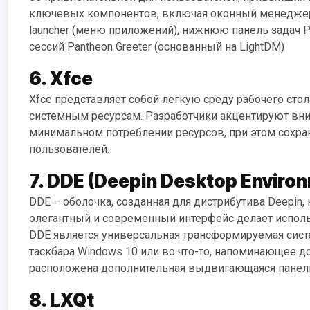
ключевых компонентов, включая оконный менеджер Ga
launcher (меню приложений), нижнюю панель задач P
сессий Pantheon Greeter (основанный на LightDM)
6. Xfce
Xfce представляет собой легкую среду рабочего стола, используемую, например, в Xubuntu, не требовательную к
системным ресурсам. Разработчики акцентируют вни
минимальном потреблении ресурсов, при этом сохр
пользователей.
7. DDE (Deepin Desktop Enviro
DDE – оболочка, созданная для дистрибутива Deepin, но позже стала входить и в другие дистрибутивы Linux. Ее
элегантный и современный интерфейс делает исполь
DDE является универсальная трансформируемая систе
таскбара Windows 10 или во что-то, напоминающее д
расположена дополнительная выдвигающаяся панель
8. LXQt