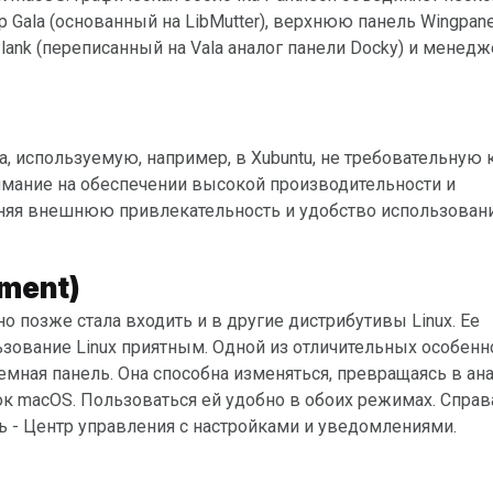
la (основанный на LibMutter), верхнюю панель Wingpanel
lank (переписанный на Vala аналог панели Docky) и менедж
мание на обеспечении высокой производительности и
аняя внешнюю привлекательность и удобство использован
nment)
зование Linux приятным. Одной из отличительных особенн
мная панель. Она способна изменяться, превращаясь в ан
ок macOS. Пользоваться ей удобно в обоих режимах. Справ
 - Центр управления с настройками и уведомлениями.