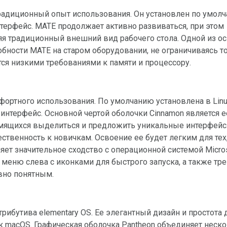
нтерфейс. MATE продолжает активно развиваться, при этом
яя традиционный внешний вид рабочего стола. Одной из о
бности MATE на старом оборудовании, не ограничиваясь т
я низкими требованиями к памяти и процессору.
нтерфейс. Основной чертой оболочки Cinnamon является е
тремящихся выделиться и предложить уникальные интерфей
твенность к новичкам. Освоение ее будет легким для тех,
яет значительное сходство с операционной системой Micros
еню слева с иконками для быстрого запуска, а также тре
ивно понятным.
к macOS. Графическая оболочка Pantheon объединяет неск