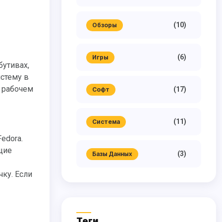
(10)
Обзоры
(6)
Игры
истему в
м рабочем
(17)
Софт
(11)
Система
щие
(3)
Базы Данных
ку. Если
Теги