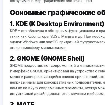
погрузимся в мир графических оболочек Linux.
Основные графические о
1. KDE (K Desktop Environment)
KDE – это оболочка с обширным функционалом и красивым дизайном. Устанавливается по умолчанию в дистрибутивах,
таких как Kubuntu, openSUSE, Manjaro и др. При нео
аналог Windows или macOS, придать ей футуристичес
столе атмосферу минимализма.
2. GNOME (GNOME Shell)
GNOME предоставляет современный и минималистичный интерфейс. Он по умолчанию используется в Ubuntu и Fedora.
Интерфейс GNOME ориентирован на устройства с се
меню и разворачивающийся список приложений, что 
непривычным для консервативных пользователей, но
вам не по вкусу современные элементы, всегда мож
интуитивный дизайн делают его отличным выбором 
3. MATE