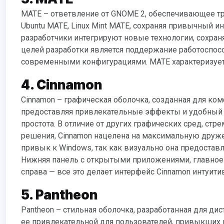
MATE – ответвление от GNOME 2, обеспечивающее традиционный опыт использования. Он установлен по умолчанию в
Ubuntu MATE, Linux Mint MATE, сохраняя привычный и
разработчики интегрируют новые технологии, сохран
целей разработки является поддержание работоспосо
современными конфигурациями. MATE характеризуетс
4. Cinnamon
Cinnamon – графическая оболочка, созданная для комфортного использования. По умолчанию установлена в Linux Mint,
предоставляя привлекательные эффекты и удобный и
простота. В отличие от других графических сред, с
решения, Cinnamon нацелена на максимальную дружес
привык к Windows, так как визуально она предоставл
Нижняя панель с открытыми приложениями, главное м
справа — все это делает интерфейс Cinnamon интуит
5. Pantheon
Pantheon – стильная оболочка, разработанная для дистрибутива elementary OS. Ее элегантный дизайн и простота делают
ее привлекательной для пользователей, привыкших 