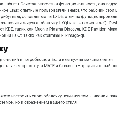
мире Linux опытные пользователи знают, что рабочий стол 
стрибутивы, основанные на LXDE, отлично функционировали
кже позиционируют оболочку LXQt как легковесное Qt Des
 KDE, таких как Muon и Plasma Discover, KDE Partition Mana
ний на Qt, таких как qterminal и lximage-qt.
ку
ставляет простоту, а MATE и Cinnamon – традиционный опы
истемой, но и отражением вашего стиля.