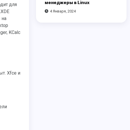
менеджеры в Linux
LXDE
4 Января, 2024
 на
ktop
ger, KCalc
т. Xfce и