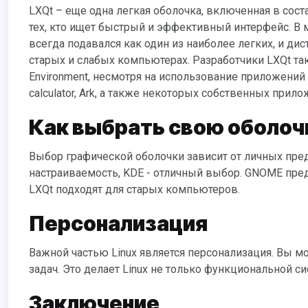
LXQt – еще одна легкая оболочка, включенная в состав Lubuntu. Сочетая легкость и функциональность, она подходит для
тех, кто ищет быстрый и эффективный интерфейс. В 
всегда подавался как один из наиболее легких, и ди
старых и слабых компьютерах. Разработчики LXQt та
Environment, несмотря на использование приложений от
calculator, Ark, а также некоторых собственных приложе
Как выбрать свою оболоч
Выбор графической оболочки зависит от личных предпочтений и потребностей. Если вам нужна максимальная
настраиваемость, KDE - отличный выбор. GNOME предо
LXQt подходят для старых компьютеров.
Персонализация
Важной частью Linux является персонализация. Вы можете настроить свою оболочку, изменяя темы, иконки, панели
задач. Это делает Linux не только функциональной с
Заключение