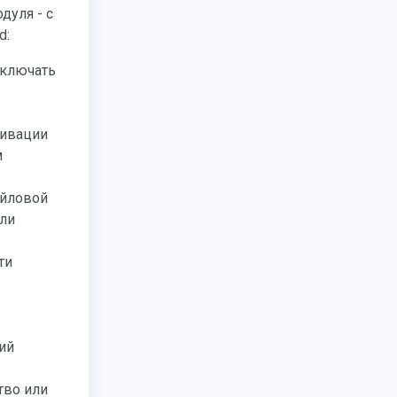
d:
тивации
м
айловой
ули
ти
ий
тво или