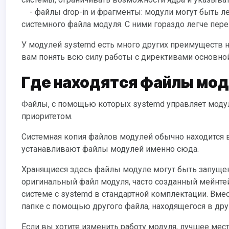
- файлы drop-in и фрагменты: модули могут быть 
системного файла модуля. С ними гораздо легче пе
У модулей systemd есть много других преимуществ над объектами других систем инициализации, но это должно дать
вам понять всю силу работы с директивами основно
Где находятся файлы мод
Файлы, с помощью которых systemd управляет модулем, могут находиться в различных местах с различным
приоритетом.
Системная копия файлов модулей обычно находится в папке /lib/systemd/system. По умолчанию программы
устанавливают файлы модулей именно сюда.
Хранящиеся здесь файлы модуле могут быть запущены и остановлены по запросу во время сессии. Это стандартный
оригинальный файл модуля, часто созданный мейнте
системе с systemd в стандартной комплектации. Вме
папке с помощью другого файла, находящегося в дру
Если вы хотите изменить работу модуля, лучшее место для этого - в папке /etc/systemd/system. Файлы модулей здесь