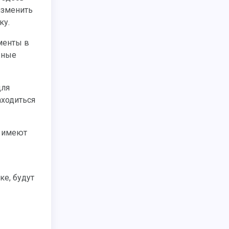
изменить
ку.
жные
аходиться
ке, будут