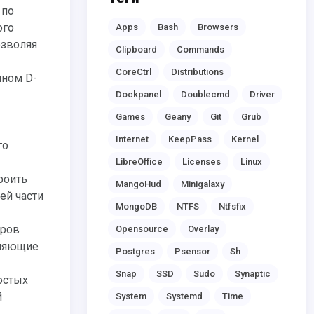
ого
Apps
Bash
Browsers
озволяя
Clipboard
Commands
CoreCtrl
Distributions
нном D-
Dockpanel
Doublecmd
Driver
Games
Geany
Git
Grub
Internet
KeepPass
Kernel
го
LibreOffice
Licenses
Linux
роить
MangoHud
Minigalaxy
ей части
MongoDB
NTFS
Ntfsfix
яров
Opensource
Overlay
лняющие
Postgres
Psensor
Sh
Snap
SSD
Sudo
Synaptic
остых
й
System
Systemd
Time