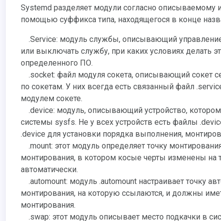
Systemd разделяет модули согласно описываемому ими типу ресурсов. Самый легкий способ определить тип модуля - с
помощью суффикса типа, находящегося в конце назва
.service: модуль службы, описывающий управление службой, приложением или сервером. Он содержит, как включать
или выключать службу, при каких условиях делать э
определенного ПО.
.socket: файл модуля сокета, описывающий сокет се
по сокетам. У них всегда есть связанный файл .serv
модулем сокете.
.device: модуль, описывающий устройство, которо
системы sysfs. Не у всех устройств есть файлы .dev
.device для установки порядка выполнения, монтиров
.mount: этот модуль определяет точку монтирования
монтирования, в котором косые черты изменены на ти
автоматически.
.automount: модуль .automount настраивает точку а
монтирования, на которую ссылаются, и должны име
монтирования.
.swap: этот модуль описывает место подкачки в си