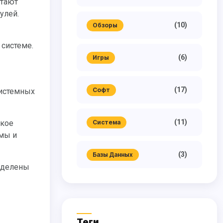
отают
улей.
(10)
Обзоры
 системе.
(6)
Игры
(17)
Софт
(11)
Система
емы и
(3)
Базы Данных
Теги