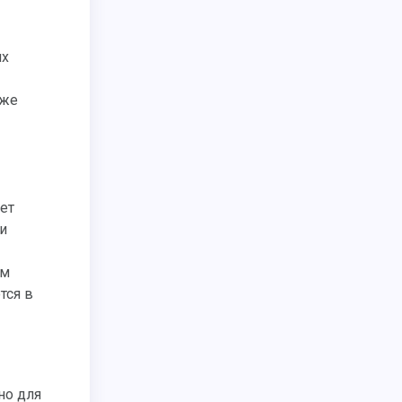
их
 же
ет
и
ым
тся в