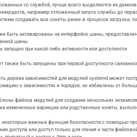
преимуществ, например отложенный запуск службы до перв
истеме создавать все сокеты ранее в процессе загрузки, п
кже быть активированы на интерфейсе шины, предоставле
занной шины.
ь запущен при какой-либо активности или доступности
ут также быть запущены при первой доступности связанно
ть дерева зависимостей для модулей systemd может пост
рмацию о зависимостях и порядке, но избавлены от больш
лоны файлов модулей для создания нескольких экземпл
легка измененные вариации или родственные юниты, выпо
ь некоторые важные функции безопасности с помощью пр
ие доступа или доступ только для чтения к части файлово
 приватный к доступ к /tmp и сети.