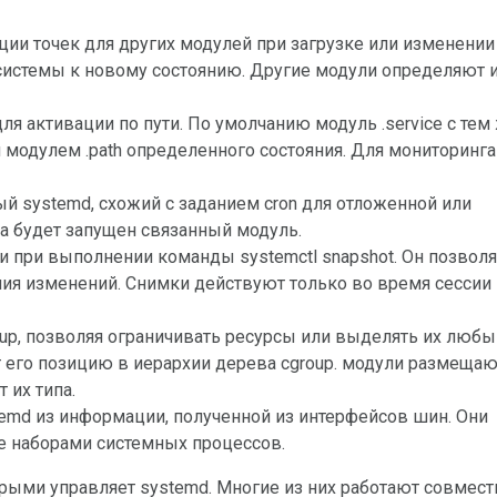
ции точек для других модулей при загрузке или изменении
 системы к новому состоянию. Другие модули определяют 
ля активации по пути. По умолчанию модуль .service с тем
модулем .path определенного состояния. Для мониторинга
ый systemd, схожий с заданием cron для отложенной или
а будет запущен связанный модуль.
ки при выполнении команды systemctl snapshot. Он позволя
ния изменений. Снимки действуют только во время сессии 
 Group, позволяя ограничивать ресурсы или выделять их люб
 его позицию в иерархии дерева cgroup. модули размещаю
 их типа.
emd из информации, полученной из интерфейсов шин. Они
 наборами системных процессов.