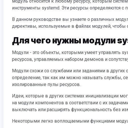
модуль относится к любому ресурсу, которым систем
инструменты systemd. Эти ресурсы определяются с
В данном руководстве вы узнаете о различных модулях, управляемых systemd. Также мы осветим некоторые
директивы, используемые в файлах модулей, чтобы 
Для чего нужны модули s
Модули - это объекты, которыми умеет управлять systemd. В основном это стандартизованное представление системных
ресурсов, управляемых набором демонов и сопутст
Модули схожи со службами или заданиями в других системах инициализации. Однако модуль имеет более широкое
определение, так как им можно называть службы, с
изолированные пулы ресурсов.
Идеи, которые в других системах инициализации могут иметь одно универсальное определение, могут быть разделены
на модули компонентов в соответствии с их задачами
выключать или расширять функциональность без из
Некоторыми легко воплощаемыми функциами модул