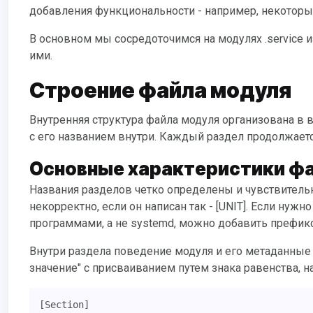
добавления функциональности - например, некоторы
В основном мы сосредоточимся на модулях .service из-за удобства и последовательности, необходимой для управления
ими.
Строение файла модуля
Внутренняя структура файла модуля организована в виде разделов. Раздел выделяется парой квадратных скобок “[” и “]”
с его названием внутри. Каждый раздел продолжаетс
Основные характеристики ф
Названия разделов четко определены и чувствительны к регистру. Например, раздел [Unit] будет интерпретирован
некорректно, если он написан так - [UNIT]. Если ну
программами, а не systemd, можно добавить префикс
Внутри раздела поведение модуля и его метаданные определяются с помощью простых директив в формате "ключ-
значение" с присваиванием путем знака равенства, н
[Section]
