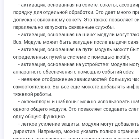
- активация, основанная на сокете: сокеты, ассоциированные со службой, лучше всего выделяются из демона по
порядку для отдельной обработки. Это дает много 
допуска к связанному сокету. Это также позволяет с
параллельно запускать связанные службы.
- активация, основанная на шине: модули могут та
Bus. Модуль может быть запущен после выдачи свя
- активация, основанная на пути: модуль может быт
определенных путей в системе с помощью inotify.
- активация, основанная на устройстве: модули мог
аппаратного обеспечения с помощью событий udev.
- неявное отображение зависимостей: большую час
самостоятельно. Вы все еще можете добавлять инфо
тяжелой работы.
- экземпляры и шаблоны: можно использовать шаб
одного общего модуля. Это позволяет создавать с
одну общую функцию.
- легкое усиление защиты: модули могут добавлят
директив. Например, можно указать полное ограничен
системы, ограничивать возможности ядра и указывать