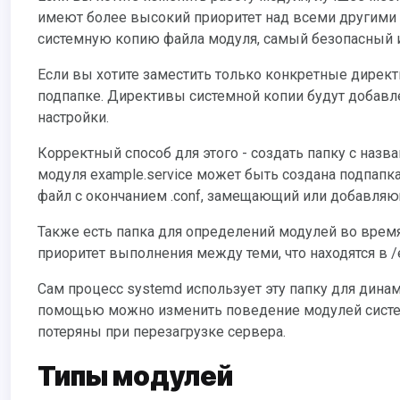
имеют более высокий приоритет над всеми другими
системную копию файла модуля, самый безопасный и г
Если вы хотите заместить только конкретные директивы из системного файла модуля, можно создать его фрагменты в
подпапке. Директивы системной копии будут добав
настройки.
Корректный способ для этого - создать папку с названием файла модуля и добавленным .d в конце. Например, для
модуля example.service может быть создана подпапка 
файл с окончанием .conf, замещающий или добавляю
Также есть папка для определений модулей во время выполнения - /run/systemd/system. Файлы модулей в ней имеют
приоритет выполнения между теми, что находятся в /
Сам процесс systemd использует эту папку для динамически создаваемых модулей во время выполнения. С ее
помощью можно изменить поведение модулей системы
потеряны при перезагрузке сервера.
Типы модулей