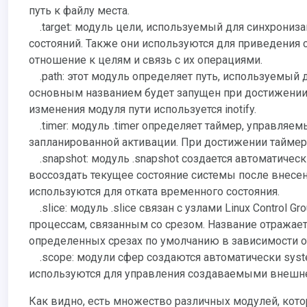
путь к файлу места.
.target: модуль цели, используемый для синхрониза
состояний. Также они используются для приведения
отношение к целям и связь с их операциями.
.path: этот модуль определяет путь, используемый д
основным названием будет запущен при достижении 
изменения модуля пути используется inotify.
.timer: модуль .timer определяет таймер, управляем
запланированной активации. При достижении таймер
.snapshot: модуль .snapshot создается автоматичес
воссоздать текущее состояние системы после внесе
используются для отката временного состояния.
.slice: модуль .slice связан с узлами Linux Control
процессам, связанным со срезом. Название отражает
определенных срезах по умолчанию в зависимости от
.scope: модули сфер создаются автоматически syst
используются для управления создаваемыми внешне
Как видно, есть множество различных модулей, которыми управляет systemd. Многие из них работают совместно для