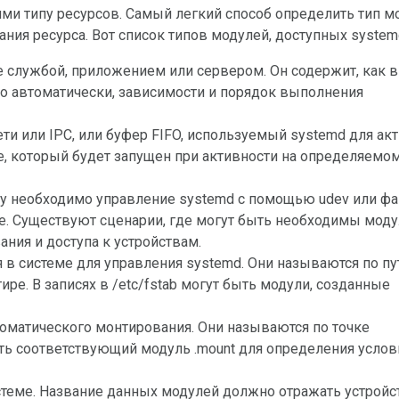
ния ресурса. Вот список типов модулей, доступных system
то автоматически, зависимости и порядок выполнения
ти или IPC, или буфер FIFO, используемый systemd для ак
ice, который будет запущен при активности на определяемо
му необходимо управление systemd с помощью udev или ф
ice. Существуют сценарии, где могут быть необходимы мод
ания и доступа к устройствам.
 в системе для управления systemd. Они называются по пу
ре. В записях в /etc/fstab могут быть модули, созданные
втоматического монтирования. Они называются по точке
ть соответствующий модуль .mount для определения услов
стеме. Название данных модулей должно отражать устройс