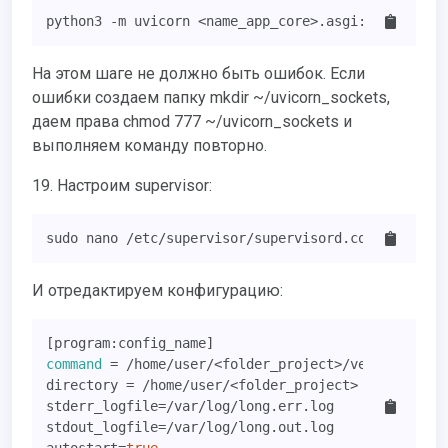
python3 -m uvicorn <name_app_core>.asgi:applicatio
На этом шаге не должно быть ошибок. Если
ошибки создаем папку mkdir ~/uvicorn_sockets,
даем права chmod 777 ~/uvicorn_sockets и
выполняем команду повторно.
19. Настроим supervisor:
sudo nano /etc/supervisor/supervisord.conf
И отредактируем конфигурацию:
command
 = /home/user/<folder_project>/venv/bin/pyt
directory = /home/user/<folder_project>

stderr_logfile=/var/log/long.err.log

stdout_logfile=/var/log/long.out.log
