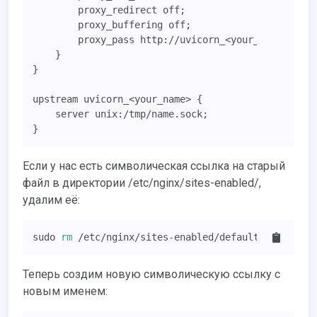
        proxy_redirect off;

        proxy_buffering off;

        proxy_pass http://uvicorn_<your_name>;

    }

}

upstream uvicorn_<your_name> {

    server unix:/tmp/name.sock;

}
Если у нас есть символическая ссылка на старый
файл в директории /etc/nginx/sites-enabled/,
удалим её:
sudo 
rm
 /etc/nginx/sites-enabled/default
Теперь создим новую символическую ссылку с
новым именем: