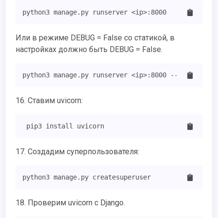
python3 manage.py runserver <ip>:8000
Или в режиме DEBUG = False со статикой, в
настройках должно быть DEBUG = False.
python3 manage.py runserver <ip>:8000 --insecure
16. Ставим uvicorn:
 pip3 install uvicorn 
17. Создадим суперпользователя:
python3 manage.py createsuperuser
18. Проверим uvicorn с Django.