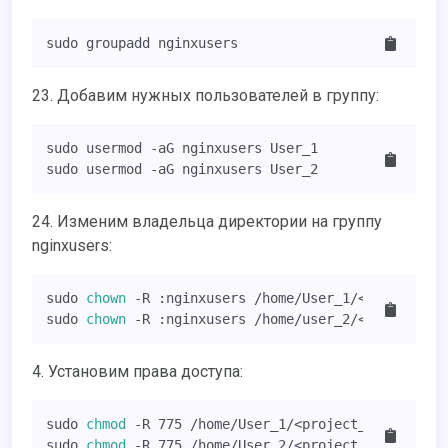
sudo groupadd nginxusers
23. Добавим нужных пользователей в группу:
sudo usermod -aG nginxusers User_1 

sudo usermod -aG nginxusers User_2
24. Изменим владельца директории на группу
nginxusers:
sudo 
chown
 -R :nginxusers /home/User_1/<project_fol
sudo 
chown
 -R :nginxusers /home/user_2/<project_fo
4. Установим права доступа:
sudo 
chmod
 -R 775 /home/User_1/<project_folder>/med
sudo 
chmod
 -R 775 /home/User_2/<project_folder>/me