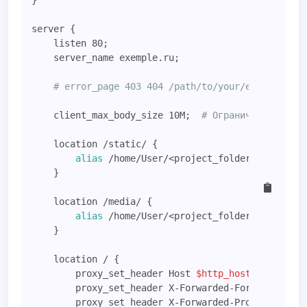
}

server {

    listen 80;

    server_name exemple.ru;

# error_page 403 404 /path/to/your/error_page;
    client_max_body_size 10M;  
# Ограничение макси
    location /static/ {

alias
 /home/User/<project_folder>/staticfil
    }

    location /media/ {

alias
 /home/User/<project_folder>/media/;

    }

    location / {

        proxy_set_header Host 
$http_host
;

        proxy_set_header X-Forwarded-For 
$proxy_ad
        proxy_set_header X-Forwarded-Proto 
$scheme