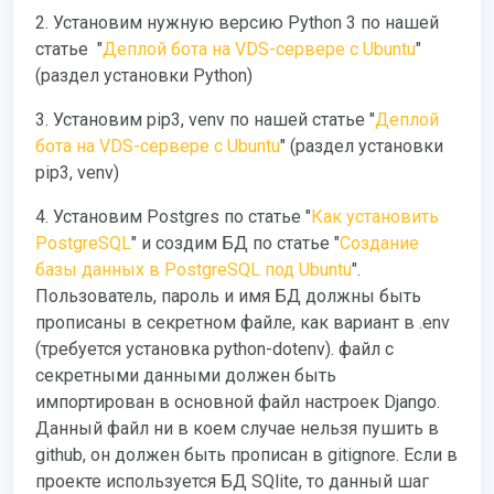
2. Установим нужную версию Python 3 по нашей
статье "
Деплой бота на VDS-сервере с Ubuntu
"
(раздел установки Python)
3. Установим pip3, venv по нашей статье "
Деплой
бота на VDS-сервере с Ubuntu
" (раздел установки
pip3, venv)
4. Установим Postgres по статье "
Как установить
PostgreSQL
" и создим БД по статье "
Создание
базы данных в PostgreSQL под Ubuntu
".
Пользователь, пароль и имя БД должны быть
прописаны в секретном файле, как вариант в .env
(требуется установка python-dotenv). файл с
секретными данными должен быть
импортирован в основной файл настроек Django.
Данный файл ни в коем случае нельзя пушить в
github, он должен быть прописан в gitignore. Если в
проекте используется БД SQlite, то данный шаг