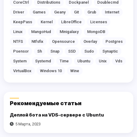
CoreCtrl
Distributions
Dockpanel
Doublecmd
Driver
Games
Geany
Git
Grub
Internet
KeepPass
Kernel
LibreOffice
Licenses
Linux
MangoHud
Minigalaxy
MongoDB
NTFS
Ntfsfix
Opensource
Overlay
Postgres
Psensor
Sh
Snap
SSD
Sudo
Synaptic
System
Systemd
Time
Ubuntu
Unix
Vds
VirtualBox
Windows 10
Wine
Рекомендуемые статьи
Деплой бота на VDS-сервере с Ubuntu
5 Марта, 2023